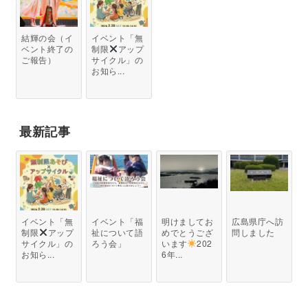
結輝の会（イ
イベント「無
ベント終了の
制限
アップ
ご報告）
サイクル」の
お知ら...
最新記事
イベント「無
イベント「福
明けましてお
広島県庁へ訪
制限
アップ
祉について語
めでとうござ
問しました
サイクル」の
ろう会」
います
202
お知ら...
6年...