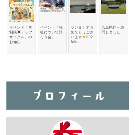
イベント「無
イベント「福
明けましてお
広島県庁へ訪
制限
アップ
祉について語
めでとうござ
問しました
サイクル」の
ろう会」
います
202
お知ら...
6年...